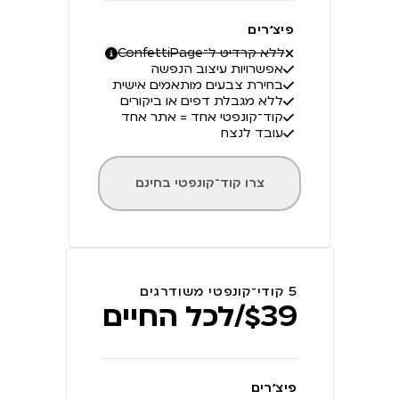
פיצ׳רים
ללא קרדיט ל־ConfettiPage
אפשרויות עיצוב הנפשה
בחירת צבעים מותאמים אישית
ללא מגבלת דפים או ביקורים
קוד־קונפטי אחד = אתר אחד
עובד לנצח
צרו קוד־קונפטי בחינם
5 קודי־קונפטי משודרגים
$39/לכל החיים
פיצ׳רים