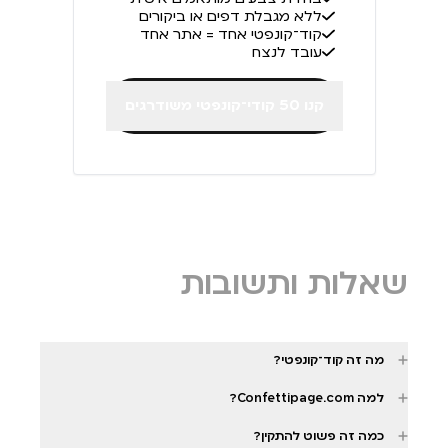
ללא מגבלת דפים או ביקורים
קוד־קונפטי אחד = אתר אחד
עובד לנצח
קנו 50 קודי־קונפטי משודרגים
שאלות ותשובות
מה זה קוד־קונפטי?
למה Confettipage.com?
כמה זה פשוט להתקין?